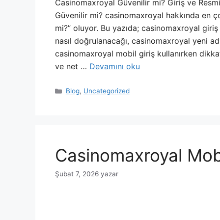
Casinomaxroyal Güvenilir mi? Giriş ve Resm
Güvenilir mi? casinomaxroyal hakkında en ço
mi?” oluyor. Bu yazıda; casinomaxroyal giriş 
nasıl doğrulanacağı, casinomaxroyal yeni adr
casinomaxroyal mobil giriş kullanırken dikkat 
ve net …
Devamını oku
Kategoriler
Blog
,
Uncategorized
Casinomaxroyal Mobi
Şubat 7, 2026
yazar