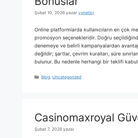
Bonuslar
Şubat 10, 2026
yazar
yonetici
Online platformlarda kullanıcıların en çok me
promosyon seçenekleridir. Doğru seçildiğinde
denemeye ve belirli kampanyalardan avantaj
değildir; şartlar, çevrim kuralları, süre sınır
bulunur. Bu nedenle herhangi bir teklifi kabu
Kategoriler
Blog
,
Uncategorized
Casinomaxroyal Güve
Şubat 7, 2026
yazar