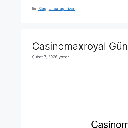
Kategoriler
Blog
,
Uncategorized
Casinomaxroyal Günc
Şubat 7, 2026
yazar