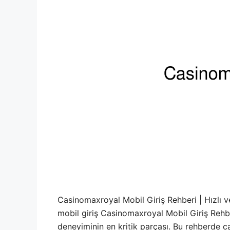
Casinomaxroyal Mobil Giriş Rehberi | Hızlı 
mobil giriş Casinomaxroyal Mobil Giriş Rehber
deneyiminin en kritik parçası. Bu rehberde 