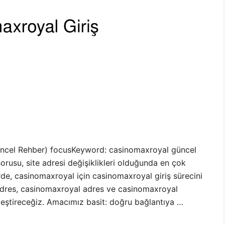
Güncel Rehber) focusKeyword: casinomaxroyal güncel
sorusu, site adresi değişiklikleri olduğunda en çok
rde, casinomaxroyal için casinomaxroyal giriş sürecini
adres, casinomaxroyal adres ve casinomaxroyal
leştireceğiz. Amacımız basit: doğru bağlantıya …