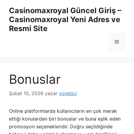
İçeriğe
Casinomaxroyal Güncel Giriş –
atla
Casinomaxroyal Yeni Adres ve
Resmi Site
Menü
Bonuslar
Şubat 10, 2026
yazar
yonetici
Online platformlarda kullanıcıların en çok merak
ettiği konulardan biri bonuslar ve buna eşlik eden
promosyon seçenekleridir. Doğru seçildiğinde