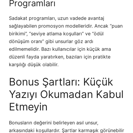
Programları
Sadakat programları, uzun vadede avantaj
sağlayabilen promosyon modelleridir. Ancak “puan
birikimi”, “seviye atlama koşulları” ve “ödül
dönüşüm oranı” gibi unsurlar göz ardı
edilmemelidir. Bazı kullanıcılar için küçük ama
düzenli fayda yaratırken, bazıları için pratikte
karşılığı düşük olabilir.
Bonus Şartları: Küçük
Yazıyı Okumadan Kabul
Etmeyin
Bonusların değerini belirleyen asıl unsur,
arkasındaki koşullardır. Şartlar karmaşık görünebilir