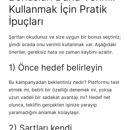
Kullanmak İçin Pratik
İpuçları
Şartları okudunuz ve size uygun bir bonus seçtiniz;
şimdi sırada onu verimli kullanmak var. Aşağıdaki
öneriler, gereksiz hata ve zaman kaybını azaltır.
1) Önce hedef belirleyin
Bu kampanyadan beklentiniz nedir? Platformu test
etmek mi, belirli bir özelliği denemek mi, yoksa
uzun vadeli bir sadakat avantajı mı? Hedef net
olunca, teklifin gerçekten işinize yarayıp
yaramadığını anlamak kolaylaşır.
2) Şartları kendi