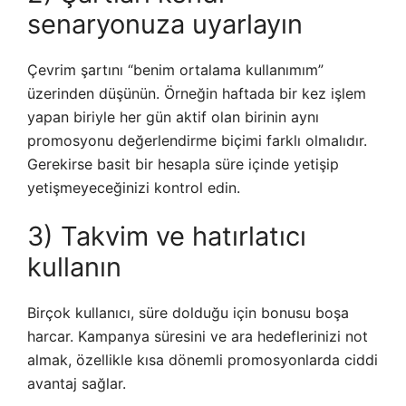
senaryonuza uyarlayın
Çevrim şartını “benim ortalama kullanımım”
üzerinden düşünün. Örneğin haftada bir kez işlem
yapan biriyle her gün aktif olan birinin aynı
promosyonu değerlendirme biçimi farklı olmalıdır.
Gerekirse basit bir hesapla süre içinde yetişip
yetişmeyeceğinizi kontrol edin.
3) Takvim ve hatırlatıcı
kullanın
Birçok kullanıcı, süre dolduğu için bonusu boşa
harcar. Kampanya süresini ve ara hedeflerinizi not
almak, özellikle kısa dönemli promosyonlarda ciddi
avantaj sağlar.