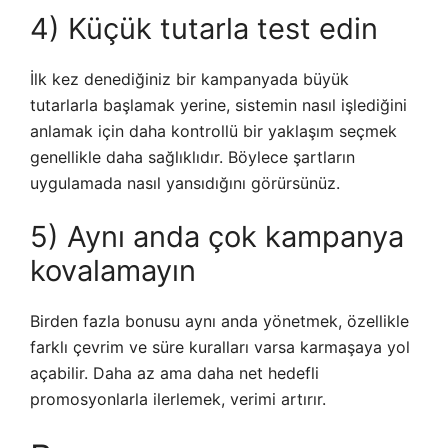
4) Küçük tutarla test edin
İlk kez denediğiniz bir kampanyada büyük
tutarlarla başlamak yerine, sistemin nasıl işlediğini
anlamak için daha kontrollü bir yaklaşım seçmek
genellikle daha sağlıklıdır. Böylece şartların
uygulamada nasıl yansıdığını görürsünüz.
5) Aynı anda çok kampanya
kovalamayın
Birden fazla bonusu aynı anda yönetmek, özellikle
farklı çevrim ve süre kuralları varsa karmaşaya yol
açabilir. Daha az ama daha net hedefli
promosyonlarla ilerlemek, verimi artırır.