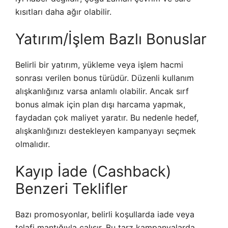
kısıtları daha ağır olabilir.
Yatırım/İşlem Bazlı Bonuslar
Belirli bir yatırım, yükleme veya işlem hacmi
sonrası verilen bonus türüdür. Düzenli kullanım
alışkanlığınız varsa anlamlı olabilir. Ancak sırf
bonus almak için plan dışı harcama yapmak,
faydadan çok maliyet yaratır. Bu nedenle hedef,
alışkanlığınızı destekleyen kampanyayı seçmek
olmalıdır.
Kayıp İade (Cashback)
Benzeri Teklifler
Bazı promosyonlar, belirli koşullarda iade veya
telafi mantığıyla çalışır. Bu tarz kampanyalarda