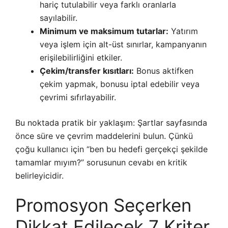
hariç tutulabilir veya farklı oranlarla
sayılabilir.
Minimum ve maksimum tutarlar:
Yatırım
veya işlem için alt-üst sınırlar, kampanyanın
erişilebilirliğini etkiler.
Çekim/transfer kısıtları:
Bonus aktifken
çekim yapmak, bonusu iptal edebilir veya
çevrimi sıfırlayabilir.
Bu noktada pratik bir yaklaşım: Şartlar sayfasında
önce süre ve çevrim maddelerini bulun. Çünkü
çoğu kullanıcı için “ben bu hedefi gerçekçi şekilde
tamamlar mıyım?” sorusunun cevabı en kritik
belirleyicidir.
Promosyon Seçerken
Dikkat Edilecek 7 Kriter