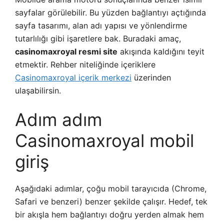
sayfalar görülebilir. Bu yüzden bağlantıyı açtığında
sayfa tasarımı, alan adı yapısı ve yönlendirme
tutarlılığı gibi işaretlere bak. Buradaki amaç,
casinomaxroyal resmi site
akışında kaldığını teyit
etmektir. Rehber niteliğinde içeriklere
Casinomaxroyal içerik merkezi
üzerinden
ulaşabilirsin.
Adım adım
Casinomaxroyal mobil
giriş
Aşağıdaki adımlar, çoğu mobil tarayıcıda (Chrome,
Safari ve benzeri) benzer şekilde çalışır. Hedef, tek
bir akışla hem bağlantıyı doğru yerden almak hem