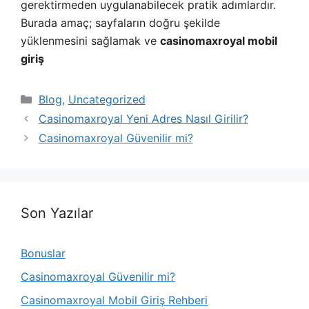
gerektirmeden uygulanabilecek pratik adımlardır.
Burada amaç; sayfaların doğru şekilde
yüklenmesini sağlamak ve
casinomaxroyal mobil
giriş
K
Blog
,
Uncategorized
a
Casinomaxroyal Yeni Adres Nasıl Girilir?
t
Casinomaxroyal Güvenilir mi?
e
g
o
r
Son Yazılar
i
l
e
Bonuslar
r
Casinomaxroyal Güvenilir mi?
Casinomaxroyal Mobil Giriş Rehberi