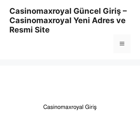
İçeriğe
Casinomaxroyal Güncel Giriş –
atla
Casinomaxroyal Yeni Adres ve
Resmi Site
Menü