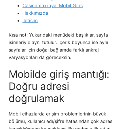
Casinomaxroyal Mobil Giriş
Hakkımızda
İletişim
Kısa not: Yukarıdaki menüdeki başlıklar, sayfa
isimleriyle aynı tutulur. İçerik boyunca ise aynı
sayfalar için doğal bağlamda farklı ankraj
varyasyonları da göreceksin.
Mobilde giriş mantığı:
Doğru adresi
doğrulamak
Mobil cihazlarda erişim problemlerinin büyük
bölümü, kullanıcı adı/şifre hatasından çok adres
karışıklığından kaynaklanır. Bu nedenle ilk adım,