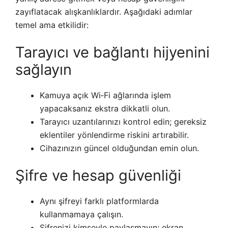
zayıflatacak alışkanlıklardır. Aşağıdaki adımlar
temel ama etkilidir:
Tarayıcı ve bağlantı hijyenini
sağlayın
Kamuya açık Wi‑Fi ağlarında işlem
yapacaksanız ekstra dikkatli olun.
Tarayıcı uzantılarınızı kontrol edin; gereksiz
eklentiler yönlendirme riskini artırabilir.
Cihazınızın güncel olduğundan emin olun.
Şifre ve hesap güvenliği
Aynı şifreyi farklı platformlarda
kullanmamaya çalışın.
Şifrenizi kimseyle paylaşmayın; ekran